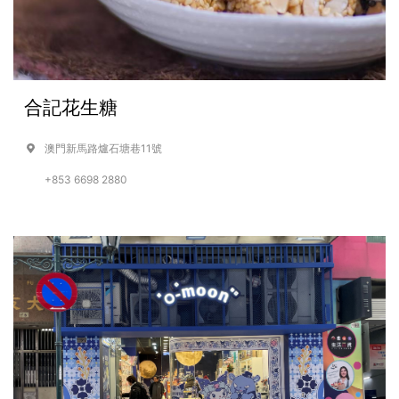
合記花生糖
澳門新馬路爐石塘巷11號
+853 6698 2880