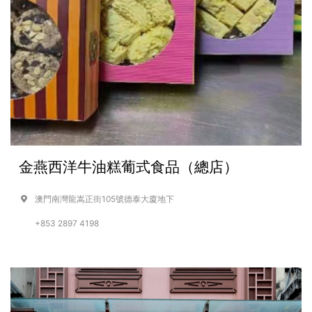
金燕西洋牛油糕葡式食品（總店）
澳門南灣龍嵩正街105號德泰大廈地下
+853 2897 4198