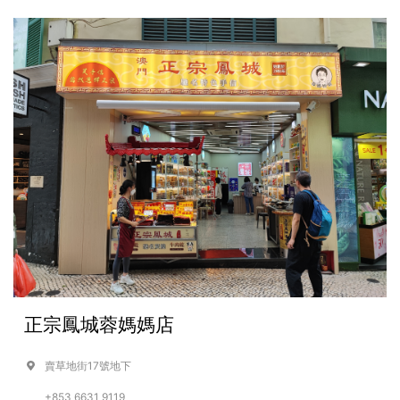
正宗鳳城蓉媽媽店
賣草地街17號地下
+853 6631 9119