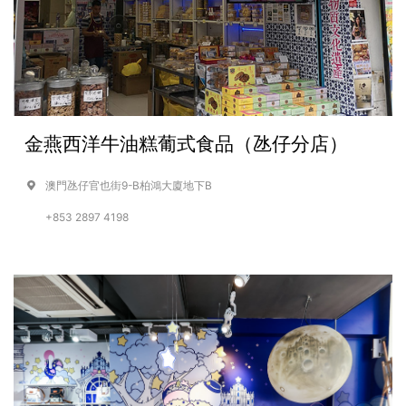
金燕西洋牛油糕葡式食品（氹仔分店）
澳門氹仔官也街9-B柏鴻大廈地下B
+853 2897 4198