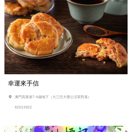
幸運來手信
澳門高尾巷7-A舖地下（大三巴大聲公涼茶對落）
62033922