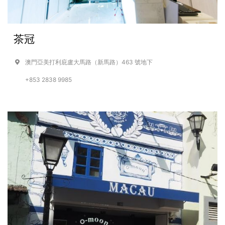
茶冠
澳門亞美打利庇盧大馬路（新馬路）463 號地下
+853 2838 9985