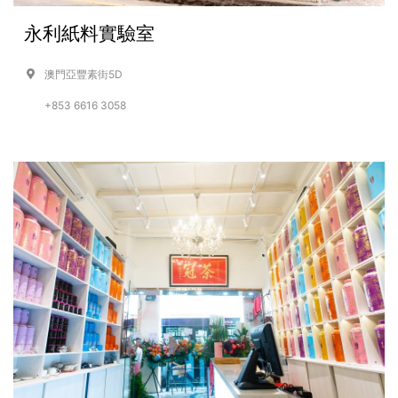
永利紙料實驗室
澳門亞豐素街5D
+853 6616 3058