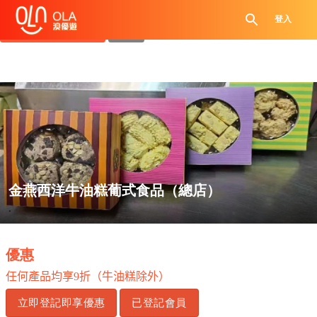
領取每日優惠券
登入
查看`我的優惠記錄`
關閉
金燕西洋牛油糕葡式食品（總店）
.
優惠
任何產品均享
9
折（牛油糕除外）
立即登記即享優惠
已登記會員