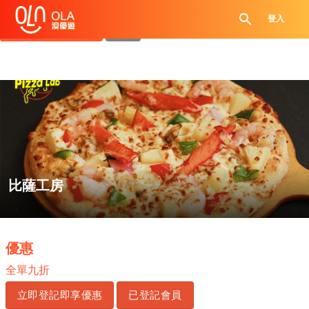
領取每日優惠券
登入
查看`我的優惠記錄`
關閉
比薩工房
.
優惠
全單九折
立即登記即享優惠
已登記會員