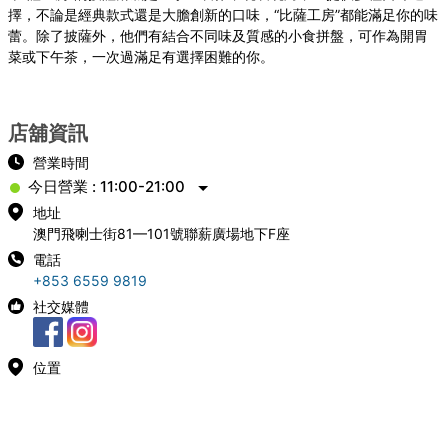
擇，不論是經典款式還是大膽創新的口味，“比薩工房”都能滿足你的味
蕾。除了披薩外，他們有結合不同味及質感的小食拼盤，可作為開胃
菜或下午茶，一次過滿足有選擇困難的你。
店舖資訊
營業時間
今日營業 : 11:00-21:00
地址
澳門飛喇士街81—101號聯薪廣場地下F座
電話
+853 6559 9819
社交媒體
位置