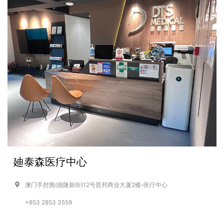
廸泰森医疗中心
澳门手肘围(德隆新街)12号晋邦商业大厦2楼-医疗中心
+853 2853 3559