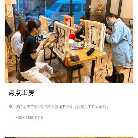
点点工房
澳门丛庆三巷2号成庆大厦地下C铺 （沙梨头工联大厦后）
+853 2850 9110