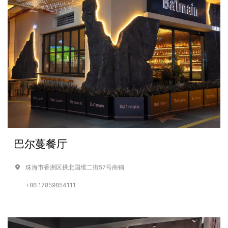
巴尔蔓餐厅
珠海市香洲区拱北国维二街57号商铺
+86 17859854111