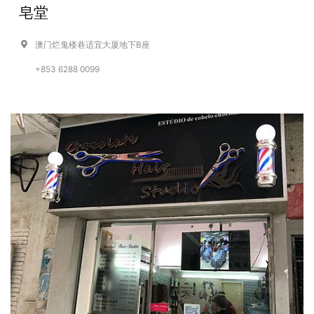
皂堂
澳门烂鬼楼巷适宜大厦地下B座
+853 6288 0099