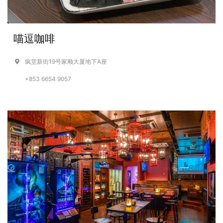
喵逗咖啡
疯堂新街19号家顺大厦地下A座
+853 6654 9057