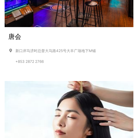
唐会
新口岸马济时总督大马路425号大丰广场地下M铺
+853 2872 2766