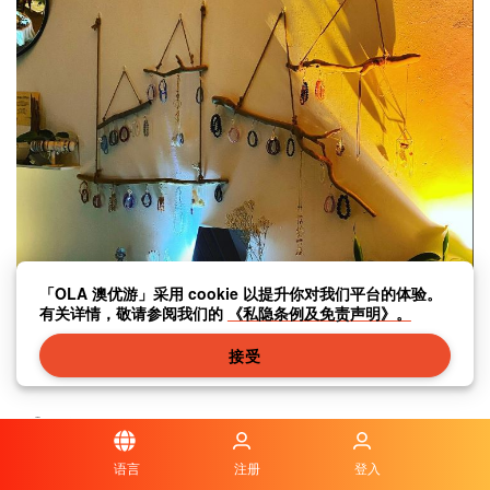
「OLA 澳优游」采用 cookie 以提升你对我们平台的体验。
有关详情，敬请参阅我们的
《私隐条例及免责声明》。
接受
解忧Kaiiao
澳门大码头街36-46号德兴阁地下及阁楼B地铺
+853 6559 5075
语言
注册
登入