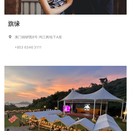
旗缘
澳门铜锣围8号 鸿江阁地下A座
+853 6346 3111