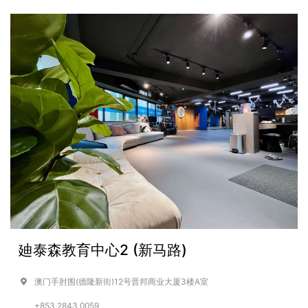
廸泰森教育中心2 (新马路)
澳门手肘围(德隆新街)12号晋邦商业大厦3楼A室
+853 2843 0059