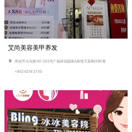
艾尚美容美甲养发
劳动节大马路161-253号广福祥花园第4座地下及阁仔BF座
+853 6218 2730