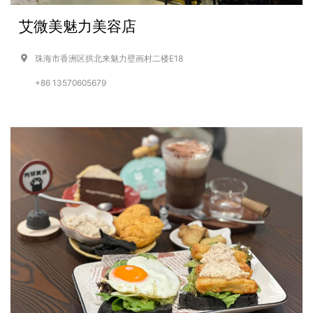
艾微美魅力美容店
珠海市香洲区拱北来魅力壁画村二楼E18
+86 13570605679