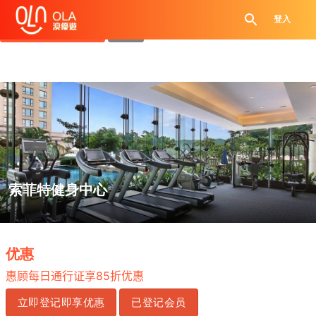
领取每日优惠券
登入
查看`我的优惠记录`
关闭
索菲特健身中心
.
优惠
85
惠顾每日通行证享
折优惠
立即登记即享优惠
已登记会员