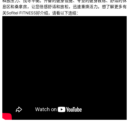
释放压力、找寻平衡。齐备的健身设施、专业的健身教练、舒适的休
息区和桑拿房，让您倍感舒适和放松，迅速重焕活力。想了解更多有
Sofitel FITNESS
关
好介绍，请看以下连结：