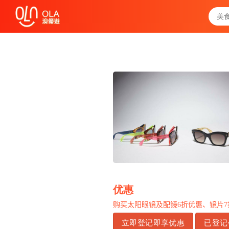
领取每日优惠券
查看`我的优惠记录`
关闭
优惠
购买太阳眼镜及配镜
6
折优惠、镜片
7
立即登记即享优惠
已登记