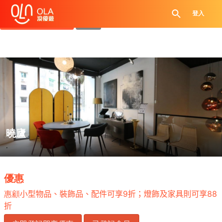
領取每日優惠券
登入
查看`我的優惠記錄`
關閉
曉廬
.
優惠
惠顧
小型物品、裝飾品、配件可享
9
折；燈飾及家具則可享
88
折