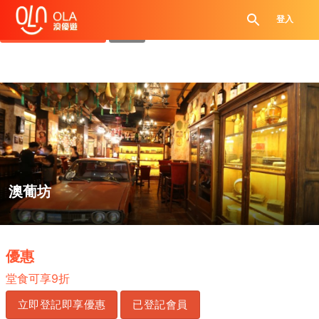
領取每日優惠券
登入
查看`我的優惠記錄`
關閉
澳葡坊
.
優惠
堂食可享9折
立即登記即享優惠
已登記會員