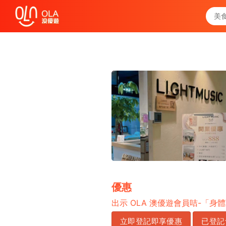
領取每日優惠券
查看`我的優惠記錄`
關閉
優惠
出示
OLA
澳優遊會員咭
-
「身體
立即登記即享優惠
已登記