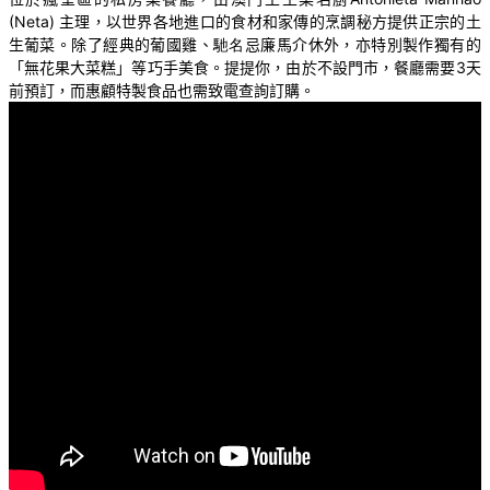
(Neta)
主理，以世界各地進口的食材和家傳的烹調秘方提供正宗的土
生葡菜。除了經典的葡國雞、
馳名
忌廉馬介休外，亦特別製作獨有的
「無花果大菜糕」等巧手美食。提提你，由於不設門市，餐廳需要
3
天
前預訂，而惠顧特製食品也需致電查詢訂購。