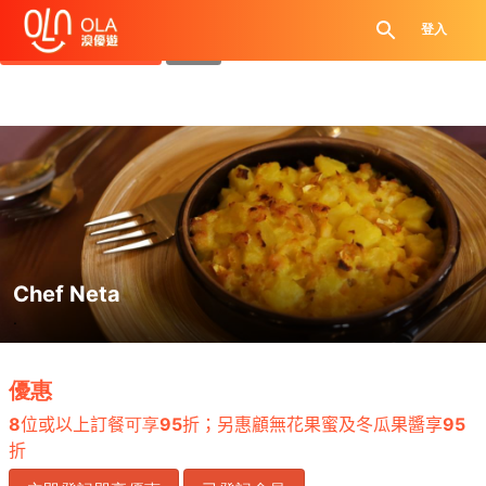
領取每日優惠券
登入
查看`我的優惠記錄`
關閉
Chef Neta
.
優惠
8
位或以上訂餐
可享
95
折；另惠顧無花果蜜及冬瓜果醬享
95
折