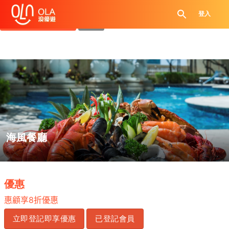
領取每日優惠券
登入
查看`我的優惠記錄`
關閉
海風餐廳
.
優惠
惠顧享
8
折優惠
立即登記即享優惠
已登記會員