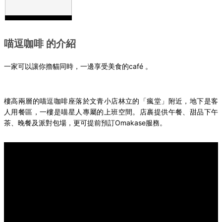
喵逗咖啡 的介紹
café
一家可以讓你擼貓同時，一邊享受美食的
。
樓高兩層的喵逗咖啡座落於文青小店林立的「瘋堂」附近，地下是客
午
人用餐區，一樓是喵星人專屬的上班空間。店裹提供午餐、甜品下
茶
Omakase
、晚餐及派對包場，更可提前預訂
服務。