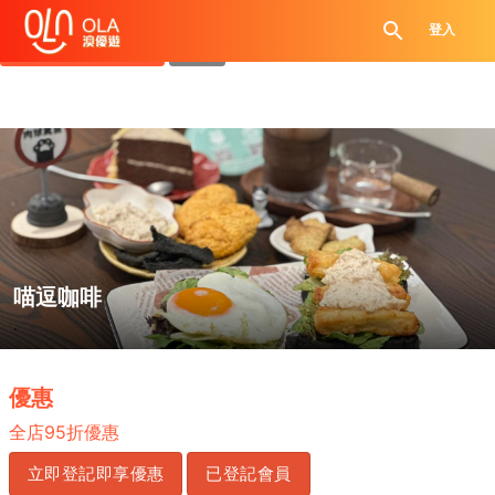
領取每日優惠券
登入
查看`我的優惠記錄`
關閉
喵逗咖啡
.
優惠
95
全店
折優惠
立即登記即享優惠
已登記會員