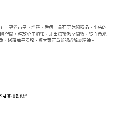
憂」，專營占星、塔羅、香療、晶石等休閒精品。小店的
私隱空間，釋放心中煩惱，走出煩擾的空間後，從而帶來
香、塔羅牌等課程，讓大眾可重新認識解憂精神。
下及閣樓B地鋪