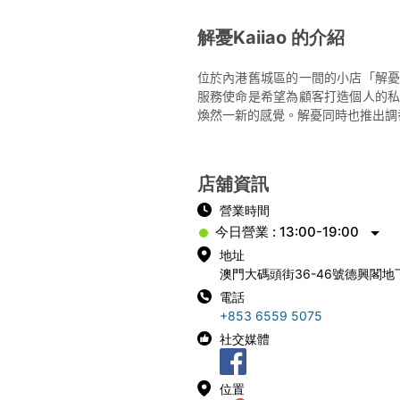
解憂Kaiiao 的介紹
位於內港舊城區的一間的小店「解
服務使命是希望為顧客打造個人的
煥然一新的感覺。解憂同時也推出調
店舖資訊
營業時間
今日營業 : 13:00-19:00
地址
澳門大碼頭街36-46號德興閣地
電話
+853 6559 5075
社交媒體
位置