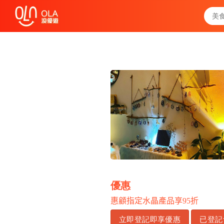
領取每日優惠券
查看`我的優惠記錄`
關閉
優惠
惠顧指定水晶產品享
95
折
立即登記即享優惠
已登記