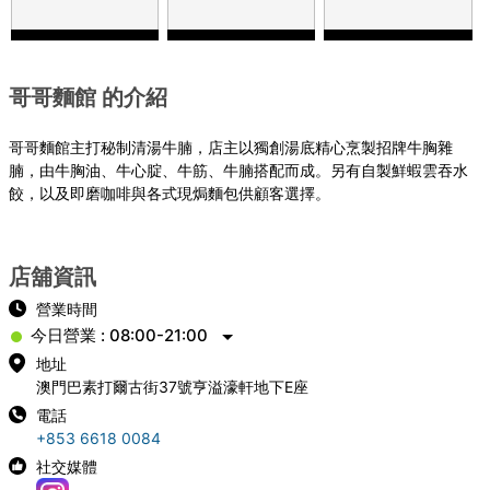
哥哥麵館 的介紹
哥哥麵館主打秘制清湯牛腩，店主以獨創湯底精心烹製招牌牛胸雜
腩，由牛胸油、牛心腚、牛筋、牛腩搭配而成。另有自製鮮蝦雲吞水
餃，以及即磨咖啡與各式現焗麵包供顧客選擇。
店舖資訊
營業時間
今日營業 : 08:00-21:00
地址
澳門巴素打爾古街37號亨溢濠軒地下E座
電話
+853 6618 0084
社交媒體