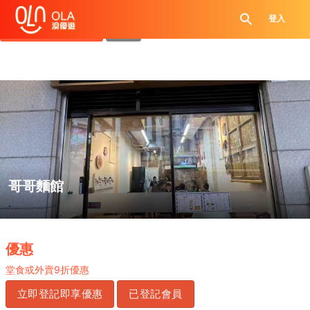
領取每日優惠券
登入
查看`我的優惠記錄`
關閉
哥哥麵館
.
優惠
堂食或外賣
9
折優惠
立即登記即享優惠
已登記會員