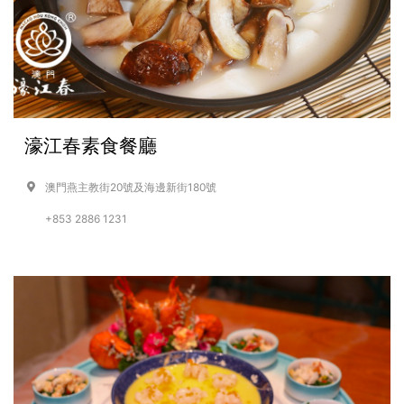
濠江春素食餐廳
澳門燕主教街20號及海邊新街180號
+853 2886 1231