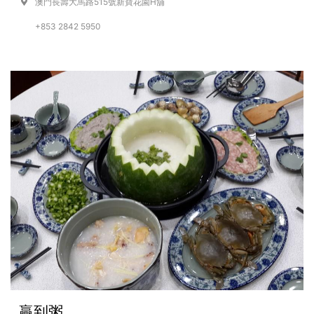
澳門長壽大馬路515號新寶花園H舖
+853 2842 5950
贏到粥