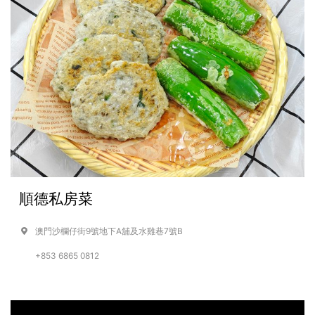
順德私房菜
澳門沙欄仔街9號地下A舖及水雞巷7號B
+853 6865 0812