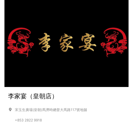
李家宴（皇朝店）
宋玉生廣場(皇朝)馬濟時總督大馬路117號地舖
+853 2822 9918