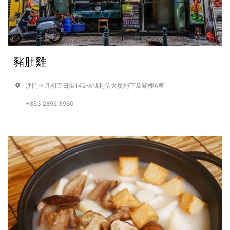
豬肚雞
澳門十月初五日街142-A號利信大厦地下及閣樓A座
+853 2892 3960