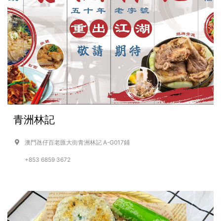
青洲林記
澳門氹仔百老匯大街青洲林記 A-G017鋪
+853 6859 3672