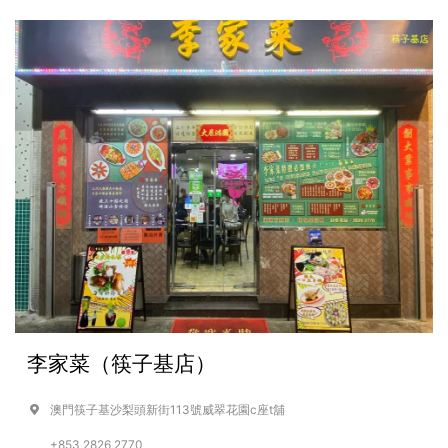
李家菜（筷子基店）
澳門筷子基沙梨頭新街113號威翠花園c座t舖
+853 2826 2770