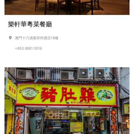
樂軒華粵菜餐廳
澳門十六浦索菲特酒店18樓
+853 8861 0016