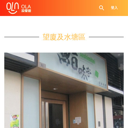
登入
望廈及水塘區