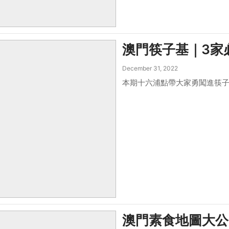
澳門筷子基｜3家
December 31, 2022
本期十六浦點帶大家勇闖進筷子
澳門素食地圖大公