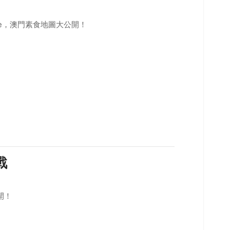
fe，澳門素食地圖大公開！
戰
開！