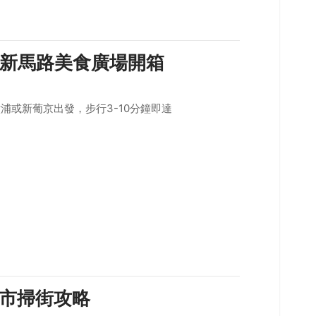
新馬路美食廣場開箱
浦或新葡京出發，步行3-10分鐘即達
市掃街攻略