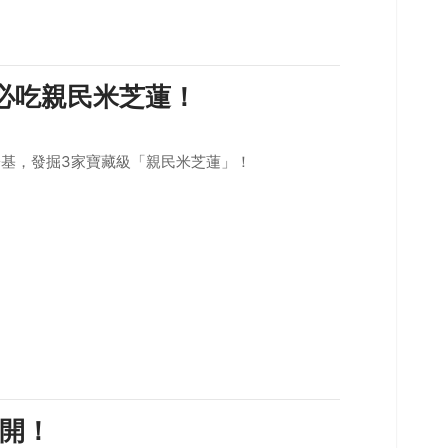
必吃親民米芝蓮！
基，發掘3家寶藏級「親民米芝蓮」！
開！