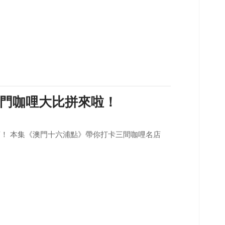
門咖哩大比拼來啦！
！ 本集《澳門十六浦點》帶你打卡三間咖哩名店