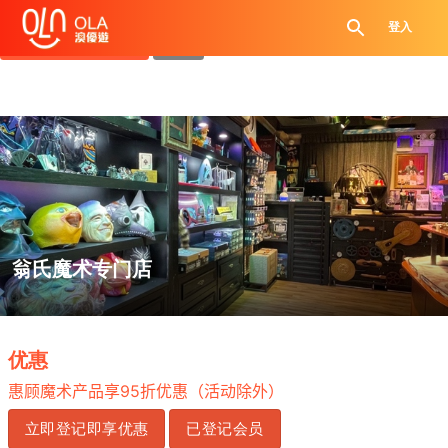
领取每日优惠券
登入
查看`我的优惠记录`
关闭
翁氏魔术专门店
.
优惠
95
惠顾魔术产品享
折优惠（活动除外）
立即登记即享优惠
已登记会员