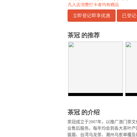
凡入店消费打卡者均有赠品
立即登记即享优惠
已登记
茶冠 的推荐
茶冠 的介绍
茶冠成立于
2007
年，以推广澳门茶文
业售后服务。每年均会到各大茶叶产
骏眉、台湾乌龙茶、潮州乌岽单欉及