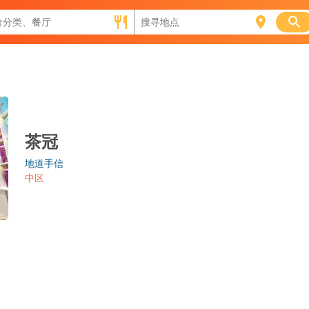
茶冠
地道手信
中区