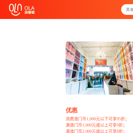
领取每日优惠券
查看`我的优惠记录`
关闭
优惠
消费澳门币
1,000
元以下可享
95
折；
满澳门币
1,000
元或以上可享
9
折；
满澳门币
2,000
元或以上可享
8
折；