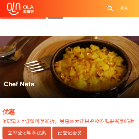
领取每日优惠券
登入
查看`我的优惠记录`
关闭
Chef Neta
.
优惠
8
位或以上订餐可享
95
折；另惠顾无花果蜜及冬瓜果酱享
95
折
立即登记即享优惠
已登记会员