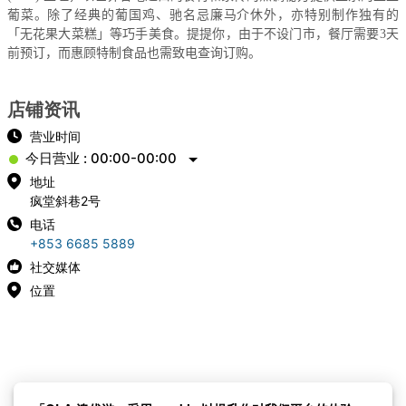
葡菜。除了经典的葡国鸡、驰名忌廉马介休外，亦特别制作独有的
「无花果大菜糕」等巧手美食。提提你，由于不设门市，餐厅需要
3
天
前预订，而惠顾特制食品也需致电查询订购。
店铺资讯
营业时间
今日营业 : 00:00-00:00
地址
疯堂斜巷2号
电话
+853 6685 5889
社交媒体
位置