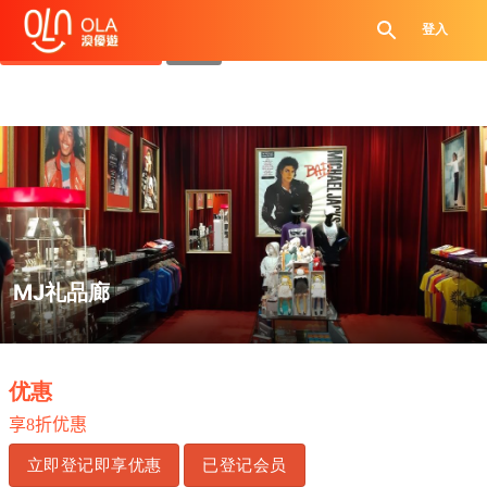
领取每日优惠券
登入
查看`我的优惠记录`
关闭
MJ礼品廊
.
优惠
享
8
折优惠
立即登记即享优惠
已登记会员