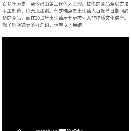
百多年历史，至今已由第三代传人主理。提供的食品全以古法
手工制造，绝无添加剂。葡式糕点是土生葡人每逢节日期间必
备的食品，而在
2012
年土生葡厨艺更被列入非物质文化遗产。
想了解店铺更多好介绍，请看以下连结：