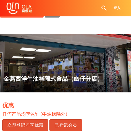
领取每日优惠券
登入
查看`我的优惠记录`
关闭
金燕西洋牛油糕葡式食品（凼仔分店）
.
优惠
任何产品均享
9
折（牛油糕除外）
立即登记即享优惠
已登记会员