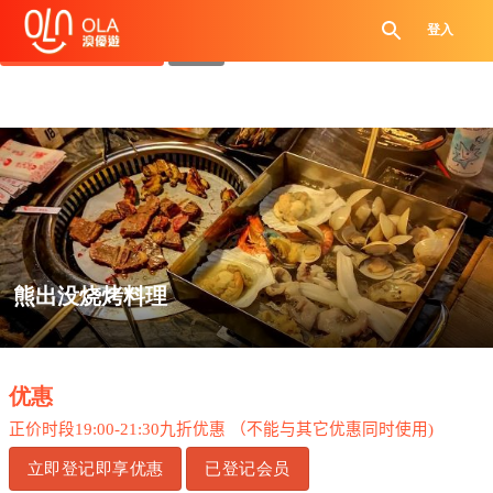
领取每日优惠券
登入
查看`我的优惠记录`
关闭
熊出没烧烤料理
.
优惠
正价时段
19:00-21:30
九折优惠
（不能与其它优惠同时使用
)
立即登记即享优惠
已登记会员