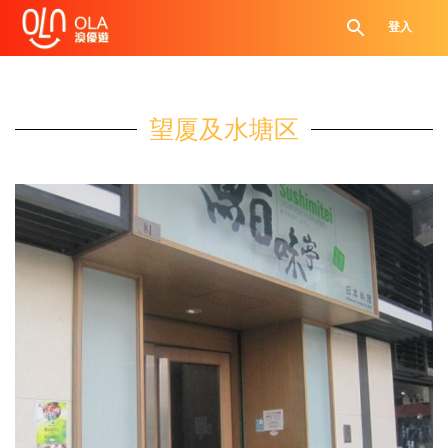
登入
望厦及水塘区