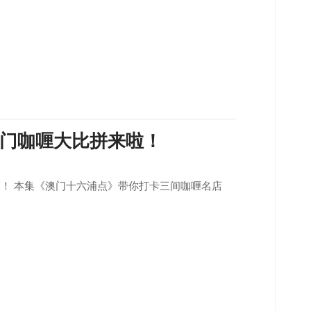
门咖喱大比拼来啦！
！ 本集《澳门十六浦点》带你打卡三间咖喱名店