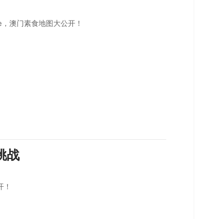
fe，澳门素食地图大公开！
挑战
开！