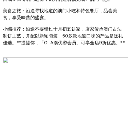
美食之旅：沿途寻找地道的澳门小吃和特色餐厅，品尝美
食，享受味蕾的盛宴。
小编推荐：沿途不要错过十月初五饼家，店家传承澳门古法
制饼工艺，并配以新颖包装，
50
多款地道口味的产品是送礼
佳选。
**
提提你，「
OLA
澳优游会员」可享全店
9
折优惠。
**