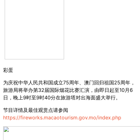
彩蛋
为庆祝中华人民共和国成立
75
周年、澳门回归祖国
25
周年，
旅游局将举办第
32
届国际烟花比赛汇演，由即日起至
10
月
6
日，晚上
9
时至
9
时
40
分在旅游塔对出海面盛大举行。
节目详情及最佳观赏点请参阅
https://fireworks.macaotourism.gov.mo/index.php