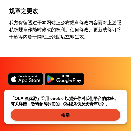
规章之更改
我方保留透过于本网站上公布规章修改内容而对上述隠
私权规章作随时修改的权利。任何修改、更新或修订将
于该等内容于网站上张贴后立即生效。
隐私条例及免责声明
|
传媒中心
|
联系我们
|
「OLA 澳优游」采用 cookie 以提升你对我们平台的体验。
关于我们
|
|
条款及细则
|
有关详情，敬请参阅我们的
《私隐条例及免责声明》。
本地资讯
|
常见问题与答案
|
接受
© Ola Macau. All rights reserved.